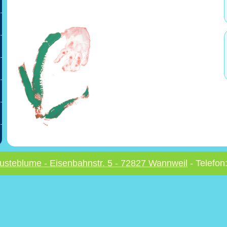
usteblume - Eisenbahnstr. 5 - 72827 Wannweil
- Telefon