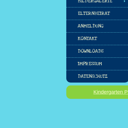
BILDERGALERIE
ELTERNBEIRAT
ANMELDUNG
KONTAKT
DOWNLOADS
IMPRESSUM
DATENSCHUTZ
Kindergarten P