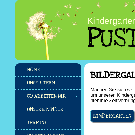
Kindergarte
PUS
HOME
BILDERGA
UNSER TEAM
Machen Sie sich selb
um unseren Kinderga
SO ARBEITEN WIR
hier ihre Zeit verbrin
UNSERE KINDER
KINDERGARTEN
TERMINE