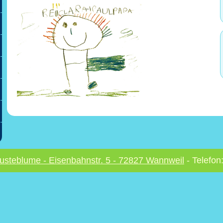
usteblume - Eisenbahnstr. 5 - 72827 Wannweil
- Telefon