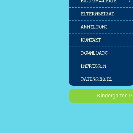
BILDERGALERIE
ELTERNBEIRAT
ANMELDUNG
KONTAKT
DOWNLOADS
IMPRESSUM
DATENSCHUTZ
Kindergarten P