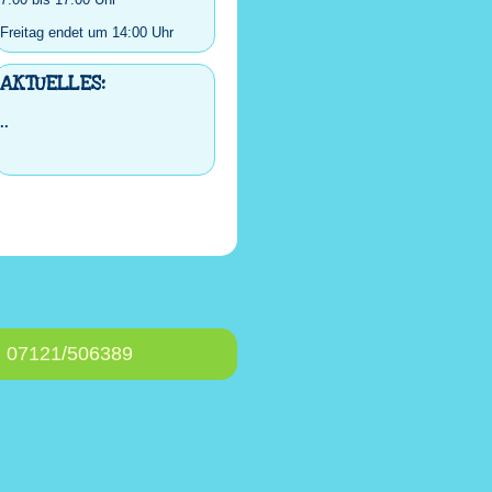
Freitag endet um 14:00 Uhr
AKTUELLES:
..
: 07121/506389